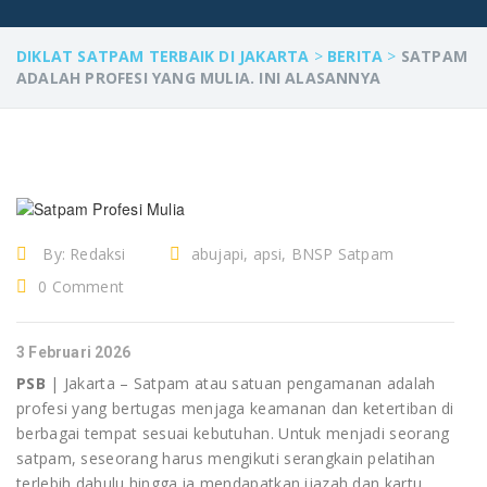
DIKLAT SATPAM TERBAIK DI JAKARTA
>
BERITA
>
SATPAM
ADALAH PROFESI YANG MULIA. INI ALASANNYA
By:
Redaksi
abujapi, apsi, BNSP Satpam
Gadut, edy murbowo, gada
0 Comment
utama, gadut, Jasa diklat, jasa
diklat Satpam bandung, Jasa diklat
3 Februari 2026
Satpam Jakarta, jasa diklat
PSB
| Jakarta – Satpam atau satuan pengamanan adalah
Satpam Tangerang, jasa diklat
profesi yang bertugas menjaga keamanan dan ketertiban di
berbagai tempat sesuai kebutuhan. Untuk menjadi seorang
Satpam terbaik, jasa outsourcing
satpam, seseorang harus mengikuti serangkain pelatihan
satpam, jasa pengamanan, jasa
terlebih dahulu hingga ia mendapatkan ijazah dan kartu