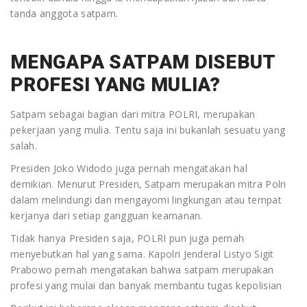
security, Lembaga Pelatihan, loker
tanda anggota satpam.
satpam, outsourcing security,
panglima siaga bangsa, penyalur
MENGAPA SATPAM DISEBUT
jasa tenaga kerja, psb, psb
PROFESI YANG MULIA?
security, Pudiklat Satpam terbaik,
pusdiklat satpam, pusdiklat
Satpam sebagai bagian dari mitra POLRI, merupakan
satpam di jakarta, yayasan
pekerjaan yang mulia. Tentu saja ini bukanlah sesuatu yang
outsourcing, yayasan penyedia
salah.
satpam, yayasan satpam
Presiden Joko Widodo juga pernah mengatakan hal
demikian. Menurut Presiden, Satpam merupakan mitra Polri
dalam melindungi dan mengayomi lingkungan atau tempat
kerjanya dari setiap gangguan keamanan.
Tidak hanya Presiden saja, POLRI pun juga pernah
menyebutkan hal yang sama. Kapolri Jenderal Listyo Sigit
Prabowo pernah mengatakan bahwa satpam merupakan
profesi yang mulai dan banyak membantu tugas kepolisian