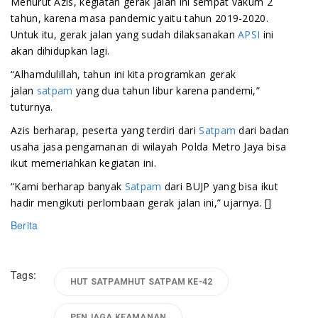
Menurut Azis, kegiatan gerak jalan ini sempat vakum 2
tahun, karena masa pandemic yaitu tahun 2019-2020.
Untuk itu, gerak jalan yang sudah dilaksanakan
APSI
ini
akan dihidupkan lagi.
“Alhamdulillah, tahun ini kita programkan gerak
jalan
satpam
yang dua tahun libur karena pandemi,”
tuturnya.
Azis berharap, peserta yang terdiri dari
Satpam
dari badan
usaha jasa pengamanan di wilayah Polda Metro Jaya bisa
ikut memeriahkan kegiatan ini.
“Kami berharap banyak
Satpam
dari BUJP yang bisa ikut
hadir mengikuti perlombaan gerak jalan ini,” ujarnya. []
Berita
Tags:
HUT SATPAMHUT SATPAM KE-42
PENJAGA KEAMANAN