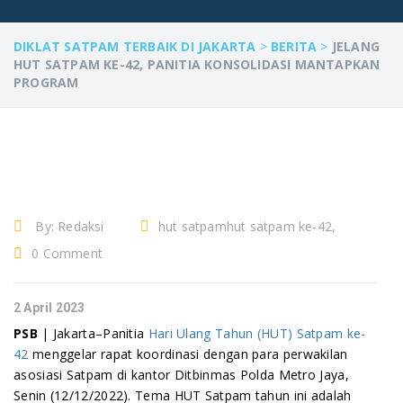
DIKLAT SATPAM TERBAIK DI JAKARTA
>
BERITA
>
JELANG
HUT SATPAM KE-42, PANITIA KONSOLIDASI MANTAPKAN
PROGRAM
By:
Redaksi
hut satpamhut satpam ke-42,
penjaga keamanan, petugas
0 Comment
keamanan, profesi satpam,
satpam, satuan pengamanan,
2 April 2023
security, sekuriti, tenaga
PSB
| Jakarta–Panitia
Hari Ulang Tahun (HUT) Satpam ke-
keamanan
42
menggelar rapat koordinasi dengan para perwakilan
asosiasi Satpam di kantor Ditbinmas Polda Metro Jaya,
Senin (12/12/2022). Tema HUT Satpam tahun ini adalah