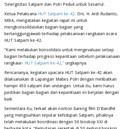
‘Sinergisitas Satpam dan Polri Peduli untuk Sesama’.
Ketua Pelaksana
HUT Satpam ke-42
,
Drs. H. Ardi Rudanto,
MBA, mengatakan kegiatan rapat ini untuk
mengkonsolidasikan bagian-bagian yang
bertanggungjawab terhadap pelaksanaan rangkaian acara
HUT Satpam ke-42.
“Kami melakukan konsolidasi untuk mengevaluasi setiap
bagian terhadap progress kepanitaan sebelum pelaksanaan
rangkaia
n
HUT Satpam ke-42
,”
ungkapnya.
Rencananya, kegiatan upacara HUT Satpam ke-42 akan
dilaksanakan di Lapangan Mabes Polri dengan melibatkan
hampir 450 satpam dan undangan. Untuk itu, kami harus
pastikan bagian-bagian dari kepanitiaan ini berjalan dengan
baik.
Sementara itu, terkait akan nonton bareng film D’Bandhit
yang mengisahkan seputar kehidupan Satpam, pihaknya
telah melakukan koordinasi dengan 50 bioskop XXI di
berbagai kota. “Pemutaran serentak di 50 gedung bioskop.