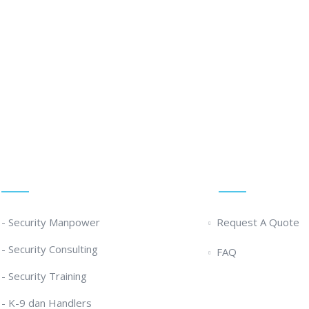
k Ikut Diklat Satpam Terpercaya!
Our Services
Quick Links
- Security Manpower
Request A Quote
- Security Consulting
FAQ
- Security Training
- K-9 dan Handlers