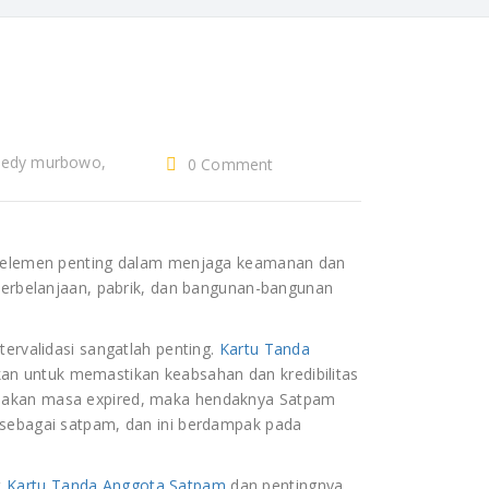
, edy murbowo,
0 Comment
iklat Satpam
asa diklat Satpam
 jasa outsourcing
 elemen penting dalam menjaga keamanan dan
ity, Lembaga
 perbelanjaan, pabrik, dan bangunan-bangunan
ecurity, panglima
ja, psb, psb
tervalidasi sangatlah penting.
Kartu Tanda
iklat satpam,
kan untuk memastikan keabsahan dan kredibilitas
utsourcing,
A akan masa expired, maka hendaknya Satpam
atpam
 sebagai satpam, dan ini berdampak pada
t
Kartu Tanda Anggota Satpam
dan pentingnya