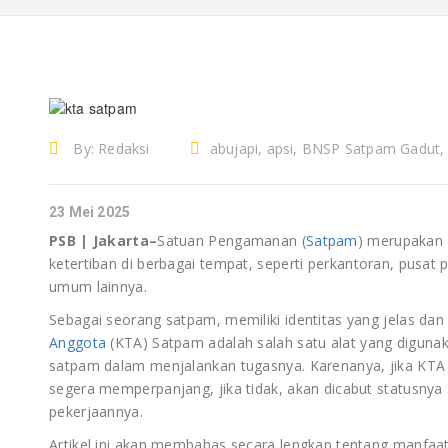
By:
Redaksi
abujapi, apsi, BNSP Satpam Gadut
gada utama, gadut, Jasa diklat, jasa d
D
bandung, Jasa diklat Satpam Jakarta, j
23 Mei 2025
Tangerang, jasa diklat Satpam terbaik,
PSB | Jakarta–
Satuan Pengamanan (
Satpam
) merupakan
satpam, jasa pengamanan, jasa secur
ketertiban di berbagai tempat, seperti perkantoran, pusat
Pelatihan, loker satpam, outsourcing s
umum lainnya.
siaga bangsa, penyalur jasa tenaga ker
Sebagai seorang satpam, memiliki identitas yang jelas dan 
security, Pudiklat Satpam terbaik, pusd
Anggota
(KTA) Satpam adalah salah satu alat yang diguna
pusdiklat satpam di jakarta, yayasan o
satpam dalam menjalankan tugasnya. Karenanya, jika KT
yayasan penyedia satpam, yayasan s
segera memperpanjang, jika tidak, akan dicabut statusnya
pekerjaannya.
Artikel ini akan membahas secara lengkap tentang manfaa