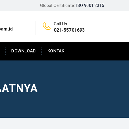
Global Certificate:
ISO 9001:2015
Call Us
pam.id
021-55701693
DOWNLOAD
KONTAK
AATNYA