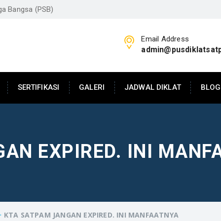
aga Bangsa (PSB)
Email Address
admin@pusdiklatsat
SERTIFIKASI
GALERI
JADWAL DIKLAT
BLOG
AN EXPIRED. INI MANF
>
KTA SATPAM JANGAN EXPIRED. INI MANFAATNYA