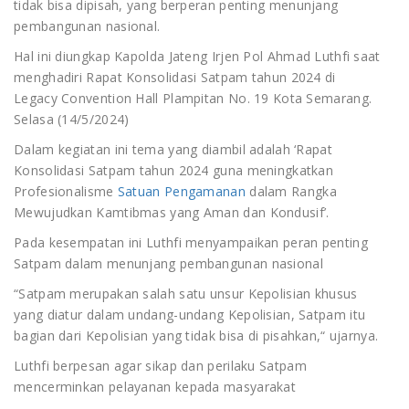
tidak bisa dipisah, yang berperan penting menunjang
Satpam terbaik, jasa outsourcing
pembangunan nasional.
satpam, jasa pengamanan, jasa
Hal ini diungkap Kapolda Jateng Irjen Pol Ahmad Luthfi saat
security, Lembaga Pelatihan, loker
menghadiri Rapat Konsolidasi Satpam tahun 2024 di
satpam, outsourcing security,
Legacy Convention Hall Plampitan No. 19 Kota Semarang.
panglima siaga bangsa, penyalur
Selasa (14/5/2024)
jasa tenaga kerja, psb, psb
Dalam kegiatan ini tema yang diambil adalah ‘Rapat
security, Pudiklat Satpam terbaik,
Konsolidasi Satpam tahun 2024 guna meningkatkan
pusdiklat satpam, pusdiklat
Profesionalisme
Satuan Pengamanan
dalam Rangka
satpam di jakarta, yayasan
Mewujudkan Kamtibmas yang Aman dan Kondusif’.
outsourcing, yayasan penyedia
Pada kesempatan ini Luthfi menyampaikan peran penting
satpam, yayasan satpam
Satpam dalam menunjang pembangunan nasional
“Satpam merupakan salah satu unsur Kepolisian khusus
yang diatur dalam undang-undang Kepolisian, Satpam itu
bagian dari Kepolisian yang tidak bisa di pisahkan,“ ujarnya.
Luthfi berpesan agar sikap dan perilaku Satpam
mencerminkan pelayanan kepada masyarakat