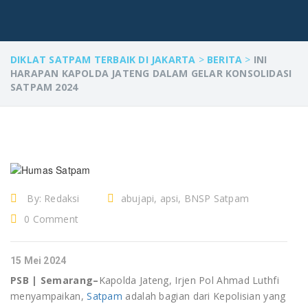
DIKLAT SATPAM TERBAIK DI JAKARTA
>
BERITA
>
INI
HARAPAN KAPOLDA JATENG DALAM GELAR KONSOLIDASI
SATPAM 2024
By:
Redaksi
abujapi, apsi, BNSP Satpam
Gadut, edy murbowo, gada
0 Comment
utama, gadut, Jasa diklat, jasa
diklat Satpam bandung, Jasa diklat
15 Mei 2024
Satpam Jakarta, jasa diklat
PSB | Semarang–
Kapolda Jateng, Irjen Pol Ahmad Luthfi
Satpam Tangerang, jasa diklat
menyampaikan,
Satpam
adalah bagian dari Kepolisian yang