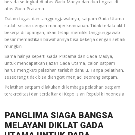
berada setingkat di atas Gada Madya dan dua tingkat di
security, loker satpam,
atas Gada Pratama.
outsourcing security, panglima
Dalam tugas dan tanggungjawabnya, satpam Gada Utama
siaga bangsa, penyalur jasa
sudah setara dengan manajer keamanan. Tidak terlalu aktif
tenaga kerja, psb security, Pudiklat
bekerja di lapangan, akan tetapi memiliki tanggungjawab
Satpam terbaik, pusdiklat satpam
besar memastikan bawahannya bisa bekerja dengan sebaik
di jakarta, yayasan outsourcing,
mungkin.
yayasan penyedia satpam,
Sama halnya seperti Gada Pratama dan Gada Madya,
yayasan satpam
untuk mendapatkan ijazah Gada Utama, calon satpam
harus mengikuti pelatihan terlebih dahulu. Tanpa pelatihan,
seseorang tidak bisa diangkat menjadi seorang satpam.
Pelatihan satpam dilakukan di lembaga pelatihan satpam
terakreditasi dan terdaftar di Kepolisian Republik Indonesia
PANGLIMA SIAGA BANGSA
MELAYANI DIKLAT GADA