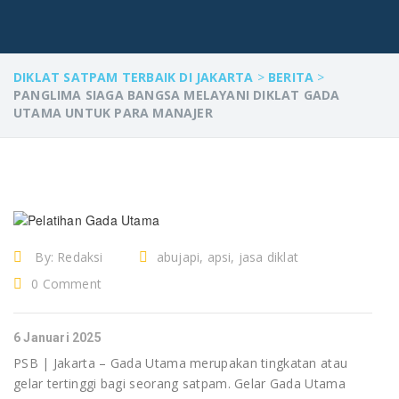
DIKLAT SATPAM TERBAIK DI JAKARTA
>
BERITA
>
PANGLIMA SIAGA BANGSA MELAYANI DIKLAT GADA
UTAMA UNTUK PARA MANAJER
By:
Redaksi
abujapi, apsi, jasa diklat
Satpam bandung, Jasa diklat
0 Comment
Satpam Jakarta, jasa diklat
Satpam Tangerang, jasa diklat
6 Januari 2025
Satpam terbaik, jasa outsourcing
PSB | Jakarta – Gada Utama merupakan tingkatan atau
satpam, jasa pengamanan, jasa
gelar tertinggi bagi seorang satpam. Gelar Gada Utama