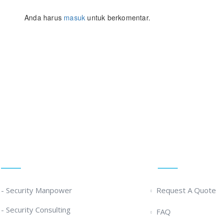
Anda harus
masuk
untuk berkomentar.
k Ikut Diklat Satpam Terpercaya!
Our Services
Quick Links
- Security Manpower
Request A Quote
- Security Consulting
FAQ