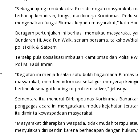
“Sebagai ujung tombak citra Polri di tengah masyarakat,
terhadap kehadiran, fungsi, dan kinerja Korbinmas. Perlu so
mengenalkan fungsi Binmas kepada masyarakat,” kata Hary 
Beragam pertunjukan ini berhasil memukau masyarakat ya
Bundaran HI. Ada Fun Walk, senam bersama, talkshow/di
polisi cilik & Satpam.
Terselip pula sosialisasi imbauan Kamtibmas dan Polisi 
Pol M. Fadil Imran.
,
“Kegiatan ini menjadi salah satu bukti bagaimana Binmas 
masyarakat, memberi informasi sekaligus menyerap keingi
bertindak sebagai leading of problem solver,” jelasnya.
Sementara itu, menurut Dirbinpotmas Korbinmas Baharkam
penggagas acara ini mengatakan, modus kejahatan terutam
itu diminta kewaspadaan masyarakat.
“Masyarakat diharapkan waspada, tidak mudah tertipu ata
menyulitkan diri sendiri karena berhadapan dengan hukum,”