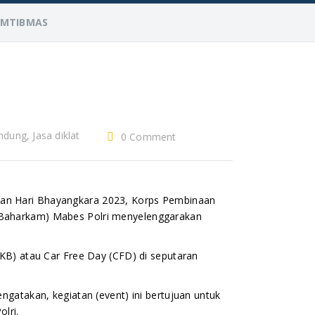
AMTIBMAS
ndung, Jasa diklat
0 Comment
ngerang, jasa
g satpam, jasa
am, outsourcing
dan Hari Bhayangkara 2023, Korps Pembinaan
lur jasa tenaga
Baharkam) Mabes Polri menyelenggarakan
baik, pusdiklat
g, yayasan
KB) atau Car Free Day (CFD) di seputaran
gatakan, kegiatan (event) ini bertujuan untuk
lri.