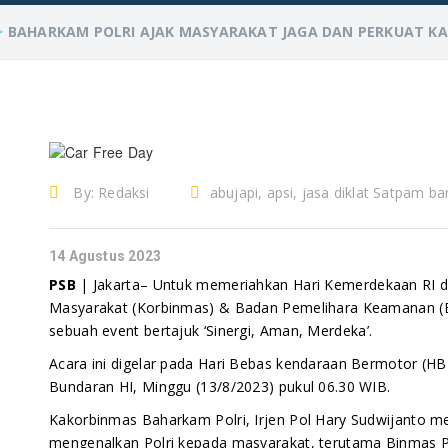
>
BAHARKAM POLRI AJAK MASYARAKAT JAGA DAN PERKUAT K
By:
Redaksi
abujapi, apsi, jasa diklat Satpam ba
Satpam Jakarta, jasa diklat Satpam Ta
D
diklat Satpam terbaik, jasa outsourcin
14 Agustus 2023
pengamanan, jasa security, loker satp
PSB
| Jakarta– Untuk memeriahkan Hari Kemerdekaan RI 
security, panglima siaga bangsa, penya
Masyarakat (Korbinmas) & Badan Pemelihara Keamanan (
kerja, psb security, Pudiklat Satpam ter
sebuah event bertajuk ‘Sinergi, Aman, Merdeka’.
satpam di jakarta, yayasan outsourcin
Acara ini digelar pada Hari Bebas kendaraan Bermotor (HB
penyedia satpam, yayasan satpam
Bundaran HI, Minggu (13/8/2023) pukul 06.30 WIB.
Kakorbinmas Baharkam Polri, Irjen Pol Hary Sudwijanto men
mengenalkan Polri kepada masyarakat, terutama Binmas Po