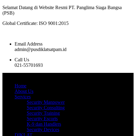
Selamat Datang di Website Resmi PT. Panglima Siaga Bangsa
(PSB)
Global Certificate:
ISO 9001:2015
Email Address
admin@pusdiklatsatpam.id
Call Us
021-55701693
Home
About Us
Services
Security Manpower
Security Consulting
Security Training
Security Escorts
K-9 dan Handlers
Security Devices
DIKLAT