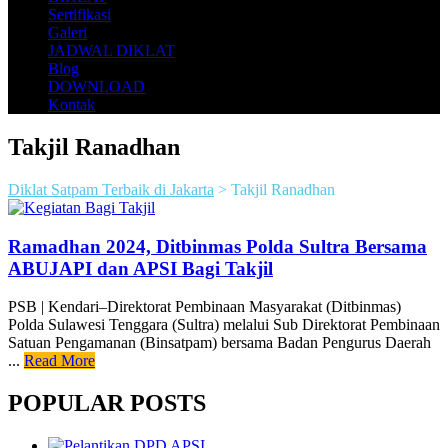
Sertifikasi
Galeri
JADWAL DIKLAT
Blog
DOWNLOAD
Kontak
Takjil Ranadhan
Diklat Satpam Terbaik di Jakarta
>
Takjil Ranadhan
Ramadhan 2024, Ditbinmas Polda Sultra Bersama
ABUJAPI dan APSI Bagi Takjil
PSB | Kendari–Direktorat Pembinaan Masyarakat (Ditbinmas)
Polda Sulawesi Tenggara (Sultra) melalui Sub Direktorat Pembinaan
Satuan Pengamanan (Binsatpam) bersama Badan Pengurus Daerah
...
Read More
POPULAR POSTS