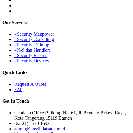
Our Services
- Security Manpower
- Security Consulting
- Security Training
- K-9 dan Handlers
- Security Escorts
- Security Devices
Quick Links
Request A Quote
FAQ
Get In Touch
Cendana Office Building No. 61, Jl. Benteng Betawi Raya,
Kota Tangerang 15119 Banten
(62-21) 5570 1693
admin@pusdiklatsatpam.id