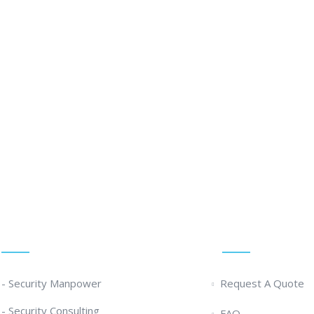
k Ikut Diklat Satpam Terpercaya!
Our Services
Quick Links
- Security Manpower
Request A Quote
- Security Consulting
FAQ