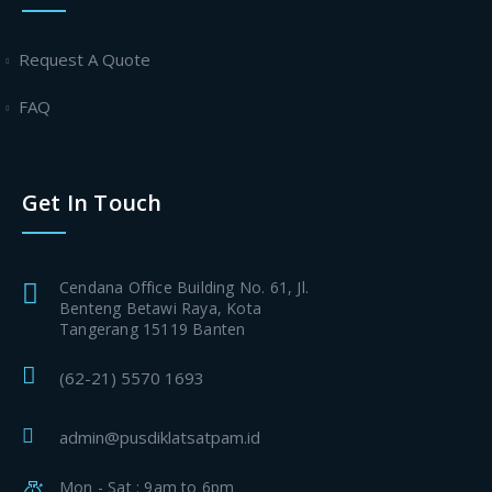
Request A Quote
FAQ
Get In Touch
Cendana Office Building No. 61, Jl.
Benteng Betawi Raya, Kota
Tangerang 15119 Banten
(62-21) 5570 1693
admin@pusdiklatsatpam.id
Mon - Sat : 9am to 6pm