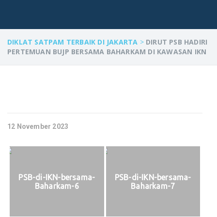
DIKLAT SATPAM TERBAIK DI JAKARTA
>
DIRUT PSB HADIRI
PERTEMUAN BUJP BERSAMA BAHARKAM DI KAWASAN IKN
12 November 2023
PSB-di-IKN-bersama-
PSB-di-IKN-bersama-
Baharkam-6
Baharkam-7